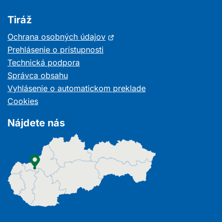
Tiráž
Otvorí
Ochrana osobných údajov
sa
Prehlásenie o prístupnosti
v
Technická podpora
novom
Správca obsahu
okne
Vyhlásenie o automatickom preklade
Cookies
Nájdete nás