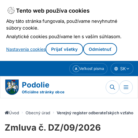
Tento web používa cookies
Aby táto stránka fungovala, používame nevyhnutné
súbory cookie.
Analytické cookies používame len s vaším súhlasom.
Nastavenia cookies
Prijať všetky
Odmietnuť
Prejsť
SK
Veľkosť písma
A
k
obsahu
Podolie
Oficiálne stránky obce
Úvod
Obecný úrad
Verejný register odberateľských vzťahov
Zmluva č. DZ/09/2026