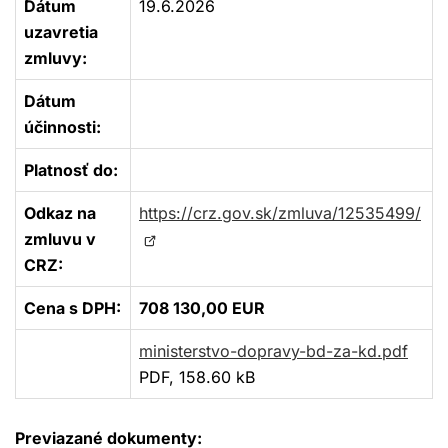
Dátum
19.6.2026
uzavretia
zmluvy:
Dátum
účinnosti:
Platnosť do:
Odkaz na
https://crz.gov.sk/zmluva/12535499/
Otvorí
zmluvu v
sa
CRZ:
v
Cena s DPH:
708 130,00 EUR
novom
okne
ministerstvo-dopravy-bd-za-kd.pdf
PDF, 158.60 kB
Previazané dokumenty: